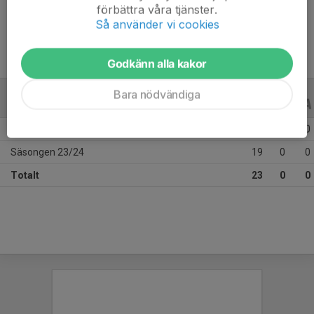
förbättra våra tjänster.
Ålder
12 år
Så använder vi cookies
Godkänn alla kakor
Bara nödvändiga
ALLA SERIER
ALLA ÅR
Säsongen 24/25
4
0
0
Säsongen 23/24
19
0
0
Totalt
23
0
0