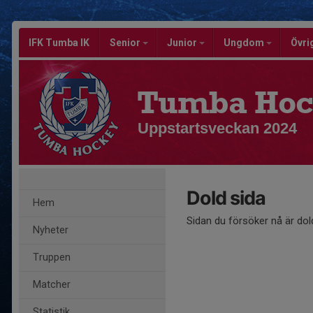
IFK Tumba IK
Senior
Junior
Ungdom
Övri
Tumba Hoc
Uppstartsveckan 2024
Dold sida
Hem
Sidan du försöker nå är dol
Nyheter
Truppen
Matcher
Statistik