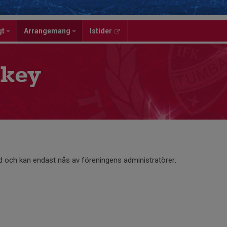
gt
Arrangemang
Istider
key
d och kan endast nås av föreningens administratörer.