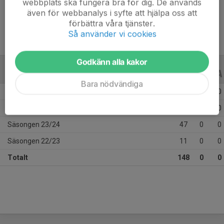
webbplats ska fungera bra för dig. De används
Ålder
15 år
även för webbanalys i syfte att hjälpa oss att
förbättra våra tjänster.
Så använder vi cookies
Godkänn alla kakor
ALLA SERIER
ALLA ÅR
Bara nödvändiga
Säsongen 25/26
31
0
0
Säsongen 24/25
59
0
0
Säsongen 23/24
47
0
0
Säsongen 22/23
11
0
0
Totalt
148
0
0