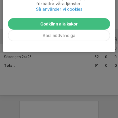
förbättra våra tjänster.
Ålder
18 år
Så använder vi cookies
Godkänn alla kakor
Bara nödvändiga
ALLA SERIER
ALLA ÅR
Säsongen 25/26
39
0
0
Säsongen 24/25
52
0
0
Totalt
91
0
0