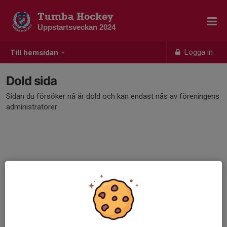
Tumba Hockey
Uppstartsveckan 2024
Logga in
Till hemsidan
Dold sida
Sidan du försöker nå är dold och kan endast nås av föreningens
administratörer.