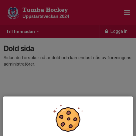
Tumba Hockey
Uppstartsveckan 2024
Logga in
Till hemsidan
Dold sida
Sidan du försöker nå är dold och kan endast nås av föreningens
administratörer.