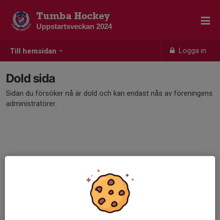
Tumba Hockey
Uppstartsveckan 2024
Logga in
Till hemsidan
Dold sida
Sidan du försöker nå är dold och kan endast nås av föreningens
administratörer.