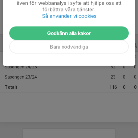
även för webbanalys i syfte att hjälpa oss att
Ålder
14 år
förbättra våra tjänster.
Så använder vi cookies
Godkänn alla kakor
ALLA SERIER
ALLA ÅR
Bara nödvändiga
Säsongen 25/26
41
0
0
Säsongen 24/25
52
0
0
Säsongen 23/24
23
0
0
Totalt
116
0
0