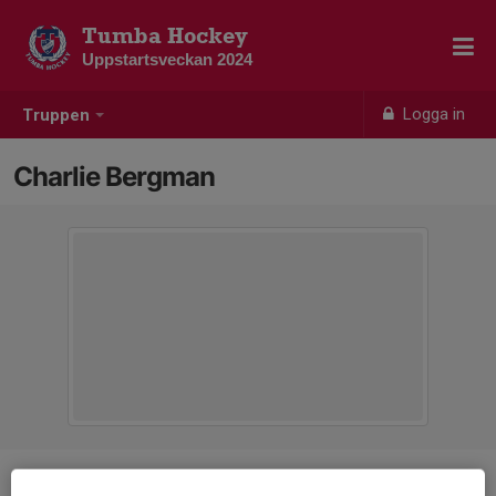
Tumba Hockey
Uppstartsveckan 2024
Logga in
Truppen
Charlie Bergman
Position
-