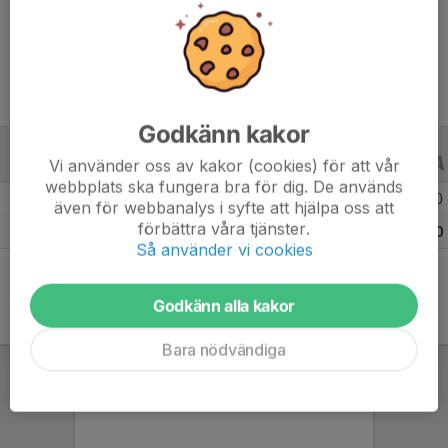
Ålder
12 år
Godkänn kakor
Vi använder oss av kakor (cookies) för att vår
ALLA SERIER
ALLA ÅR
webbplats ska fungera bra för dig. De används
Säsongen 23/24
20
0
0
även för webbanalys i syfte att hjälpa oss att
förbättra våra tjänster.
Totalt
20
0
0
Så använder vi cookies
Godkänn alla kakor
Bara nödvändiga