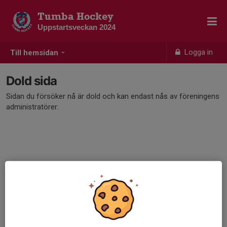
Tumba Hockey
Uppstartsveckan 2024
Logga in
Till hemsidan
Dold sida
Sidan du försöker nå är dold och kan endast nås av föreningens
administratörer.