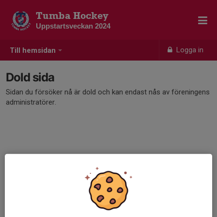
Tumba Hockey
Uppstartsveckan 2024
Logga in
Till hemsidan
Dold sida
Sidan du försöker nå är dold och kan endast nås av föreningens
administratörer.