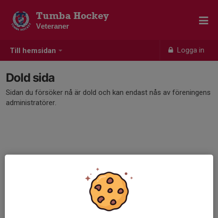
Tumba Hockey
Veteraner
Logga in
Till hemsidan
Dold sida
Sidan du försöker nå är dold och kan endast nås av föreningens
administratörer.