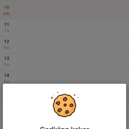
10
Mån
11
Tis
12
Ons
13
Tor
14
Fre
15
Lör
16
Sön
v.16