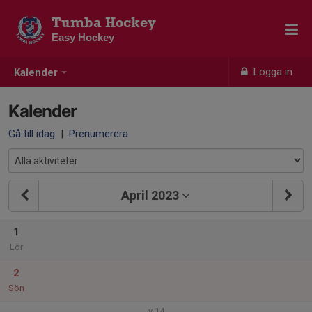
Tumba Hockey
Easy Hockey
Logga in
Kalender
Kalender
Gå till idag
|
Prenumerera
April 2023
1
Lör
2
Sön
v.14