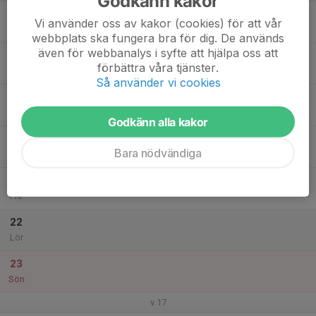
Godkänn kakor
17
Vi använder oss av kakor (cookies) för att vår
Mån
webbplats ska fungera bra för dig. De används
även för webbanalys i syfte att hjälpa oss att
18
förbättra våra tjänster.
Tis
Så använder vi cookies
19
Ons
Godkänn alla kakor
20
Bara nödvändiga
Tor
21
Fre
22
Lör
23
Sön
v.17