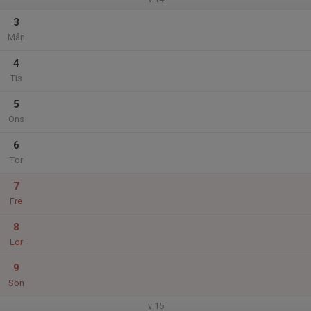
3
Mån
4
Tis
5
Ons
6
Tor
7
Fre
8
Lör
9
Sön
v.15