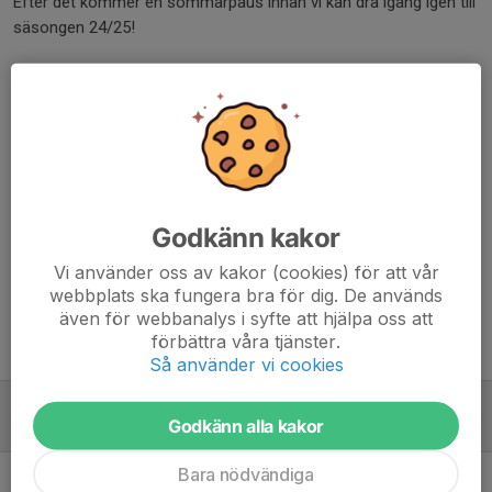
Efter det kommer en sommarpaus innan vi kan dra igång igen till
säsongen 24/25!
Vi ses på isen!
Dela nyhet
Kommentarer
Godkänn kakor
Jonas Olsson
30 apr 2024
Vi använder oss av kakor (cookies) för att vår
Kanon
webbplats ska fungera bra för dig. De används
även för webbanalys i syfte att hjälpa oss att
förbättra våra tjänster.
Tidigare nyheter
Så använder vi cookies
Fler träningar är bokade!
Godkänn alla kakor
30 apr 2024
1
Bara nödvändiga