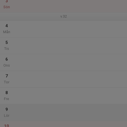
3
Sön
v.32
4
Mån
5
Tis
6
Ons
7
Tor
8
Fre
9
Lör
10