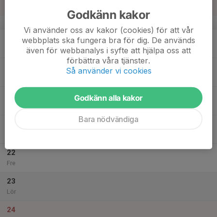
Sön
Godkänn kakor
v.34
Vi använder oss av kakor (cookies) för att vår
18
webbplats ska fungera bra för dig. De används
Mån
även för webbanalys i syfte att hjälpa oss att
förbättra våra tjänster.
19
Så använder vi cookies
Tis
20
Godkänn alla kakor
Ons
Bara nödvändiga
21
Tor
22
Fre
23
Lör
24