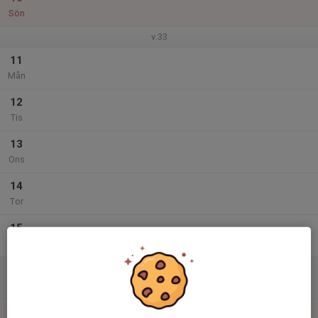
Sön
v.33
11
Mån
12
Tis
13
Ons
14
Tor
15
Fre
16
Lör
17