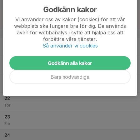
Lör
Godkänn kakor
18
Vi använder oss av kakor (cookies) för att vår
Sön
webbplats ska fungera bra för dig. De används
även för webbanalys i syfte att hjälpa oss att
v.21
förbättra våra tjänster.
19
Så använder vi cookies
Mån
20
Godkänn alla kakor
Tis
Bara nödvändiga
21
Ons
22
Tor
23
Fre
24