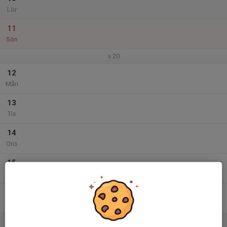
Lör
11
Sön
v.20
12
Mån
13
Tis
14
Ons
15
Tor
16
Fre
17