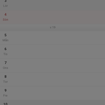
3
Lör
4
Sön
v.19
5
Mån
6
Tis
7
Ons
8
Tor
9
Fre
10