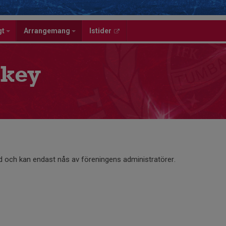
gt
Arrangemang
Istider
key
d och kan endast nås av föreningens administratörer.