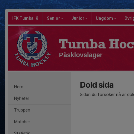
IFK Tumba IK
Senior
Junior
Ungdom
Övri
Tumba Hoc
Påsklovsläger
Dold sida
Hem
Sidan du försöker nå är dol
Nyheter
Truppen
Matcher
Statistik