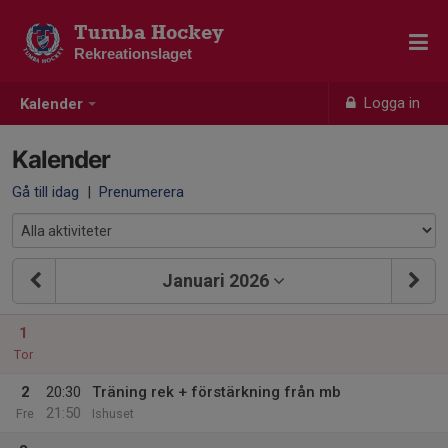
Tumba Hockey
Rekreationslaget
Logga in
Kalender
Kalender
Gå till idag
|
Prenumerera
Januari 2026
1
Tor
2
20:30
Träning rek + förstärkning från mb
21:50
Fre
Ishuset