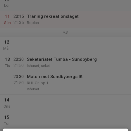
Lör
11
20:15
Träning rekreationslaget
21:35
Sön
Roplan
v.3
12
Mån
13
20:30
Seketariatet Tumba - Sundbyberg
21:50
Tis
Ishuset, seket
20:30
Match mot Sundbybergs IK
21:50
RHL Grupp 1
Ishuset
14
Ons
15
Tor