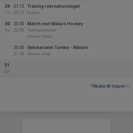
29
21:15
Träning rekreationslaget
22:15
Tor
Roplan
30
20:30
Match mot Mälarö Hockey
22:00
Fre
Träningsmatcher
Ishuset Tumba
20:30
Seketariatet Tumba - Mälarö
21:50
Ishuset, seket
31
Lör
Tillbaka till toppen