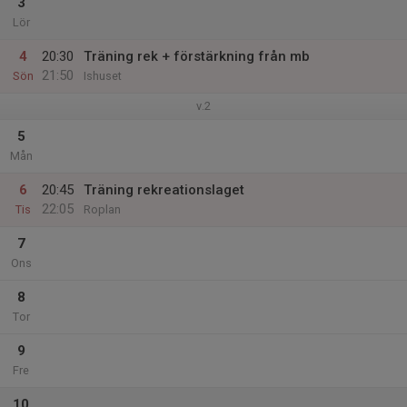
3
Lör
4
20:30
Träning rek + förstärkning från mb
21:50
Sön
Ishuset
v.2
5
Mån
6
20:45
Träning rekreationslaget
22:05
Tis
Roplan
7
Ons
8
Tor
9
Fre
10