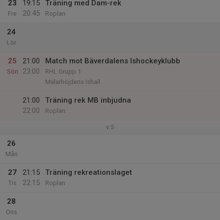
23
19:15
Träning med Dam-rek
20:45
Fre
Roplan
24
Lör
25
21:00
Match mot Bäverdalens Ishockeyklubb
23:00
Sön
RHL Grupp 1
Mälarhöjdens Ishall
21:00
Träning rek MB inbjudna
22:00
Roplan
v.5
26
Mån
27
21:15
Träning rekreationslaget
22:15
Tis
Roplan
28
Ons