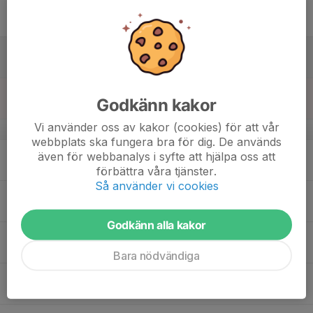
16
20:45
Träning rekreationslaget
22:05
Fre
Roplan
17
Lör
18
20:30
Träning rekreationslaget
Godkänn kakor
22:00
Sön
Ishuset
Vi använder oss av kakor (cookies) för att vår
v.4
webbplats ska fungera bra för dig. De används
19
även för webbanalys i syfte att hjälpa oss att
Mån
förbättra våra tjänster.
Så använder vi cookies
20
21:15
Träning rekreationslaget
22:15
Tis
Roplan
Godkänn alla kakor
21
Ons
Bara nödvändiga
22
Tor