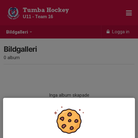
Tumba Hockey
U11 - Team 16
Logga in
Bildgalleri
Bildgalleri
0 album
Inga album skapade