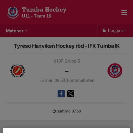
Tumba Hockey
U11 - Team 16
Logga in
Matcher
Tyresö Hanviken Hockey röd - IFK Tumba IK
U10P Grupp 5
-
15 mar, 08:50, Fontanahallen
Samling 07:50