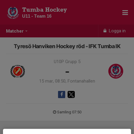
Tumba Hockey
U11 - Team 16
Logga in
Matcher
Tyresö Hanviken Hockey röd - IFK Tumba IK
U10P Grupp 5
-
15 mar, 08:50, Fontanahallen
Samling 07:50