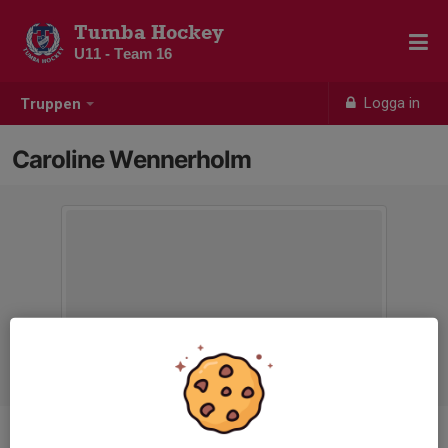
Tumba Hockey
U11 - Team 16
Logga in
Truppen
Caroline Wennerholm
Ålder
37 år