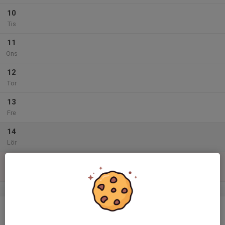
10
Tis
11
Ons
12
Tor
13
Fre
14
Lör
15
Sön
v.47
16
Mån