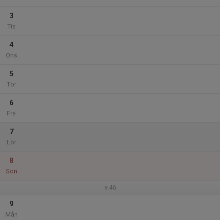
3
Tis
4
Ons
5
Tor
6
Fre
7
Lör
8
Sön
v.46
9
Mån