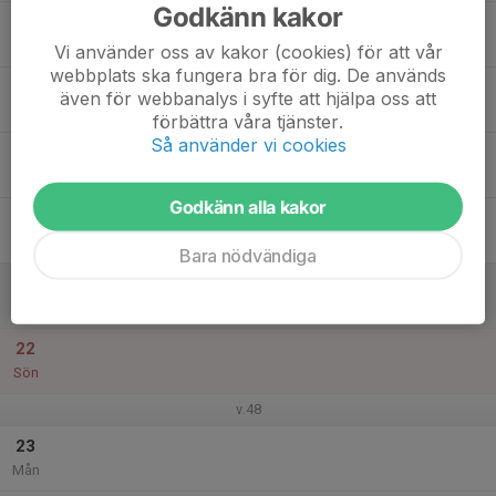
Godkänn kakor
17
Tis
Vi använder oss av kakor (cookies) för att vår
webbplats ska fungera bra för dig. De används
18
även för webbanalys i syfte att hjälpa oss att
Ons
förbättra våra tjänster.
Så använder vi cookies
19
Tor
Godkänn alla kakor
20
Fre
Bara nödvändiga
21
Lör
22
Sön
v.48
23
Mån