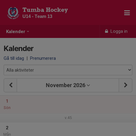
Tumba Hockey
U14 - Team 13
Logga in
Kalender
Kalender
Gå till idag
|
Prenumerera
November 2026
1
Sön
v.45
2
Mån