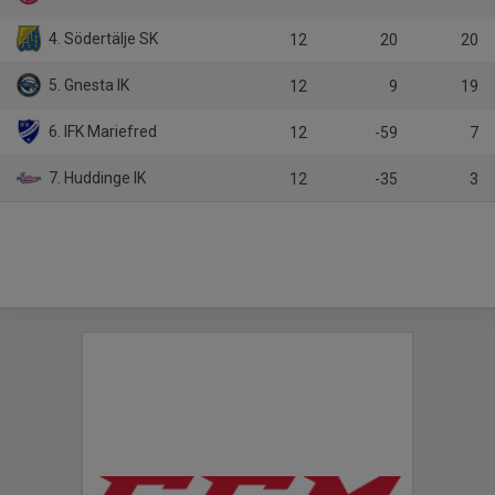
4. Södertälje SK
12
20
20
5. Gnesta IK
12
9
19
6. IFK Mariefred
12
-59
7
7. Huddinge IK
12
-35
3