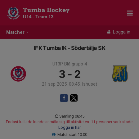
Tumba Hockey
U14 - Team 13
Logga in
Matcher
IFK Tumba IK - Södertälje SK
U13P Blå grupp 4
3 - 2
21 sep 2025, 08:45, Ishuset
Samling 08:45
Endast kallade kunde anmäla sig till aktiviteten. 11 personer var kallade.
Logga in här
Matchstart 10.00