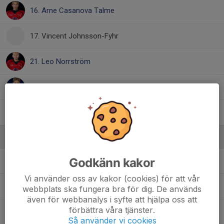
16. Arne Casanova Talme
17. Vincent Johnsson-Fyhr
21. Leo Norrström
22. Ossian Nordström
30. Alexander Karlström
Ledare
Godkänn kakor
Axel Mattisson
Materialare
Vi använder oss av kakor (cookies) för att vår
Kristoffer Jyvälä
Tränare
webbplats ska fungera bra för dig. De används
även för webbanalys i syfte att hjälpa oss att
förbättra våra tjänster.
Marie Karlström
Lagledare
Så använder vi cookies