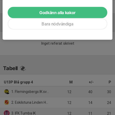
Olle Holmquist
Materialare
Godkänn alla kakor
Bara nödvändiga
Referat
Inget referat skrivet
Tabell
U13P Blå grupp 4
M
+/-
P
1. Flemingsbergs IK svart
12
40
30
2. Eskilstuna Linden Hockey
12
14
24
3. IFK Tumba IK
12
11
21