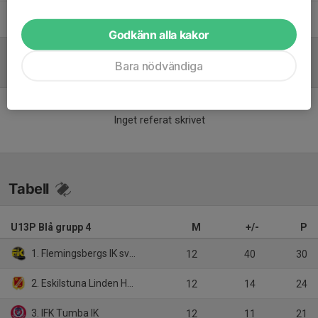
Marie Karlström
Lagledare
Godkänn alla kakor
Bara nödvändiga
Referat
Inget referat skrivet
Tabell
U13P Blå grupp 4
M
+/-
P
1. Flemingsbergs IK svart
12
40
30
2. Eskilstuna Linden Hockey
12
14
24
3. IFK Tumba IK
12
11
21