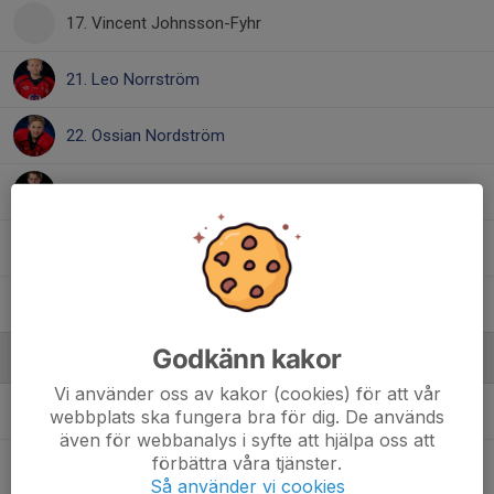
17. Vincent Johnsson-Fyhr
21. Leo Norrström
22. Ossian Nordström
25. Kevin Arvidsson
, U15 - Team 12
26. Navdar Balcin
, U15 - Team 12
30. Alexander Karlström
Godkänn kakor
Ledare
Vi använder oss av kakor (cookies) för att vår
Axel Mattisson
Materialare
webbplats ska fungera bra för dig. De används
även för webbanalys i syfte att hjälpa oss att
förbättra våra tjänster.
Kristoffer Jyvälä
Tränare
Så använder vi cookies