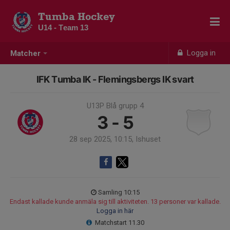
Tumba Hockey
U14 - Team 13
Logga in
Matcher
IFK Tumba IK - Flemingsbergs IK svart
U13P Blå grupp 4
3 - 5
28 sep 2025, 10:15, Ishuset
Samling 10:15
Endast kallade kunde anmäla sig till aktiviteten. 13 personer var kallade.
Logga in här
Matchstart 11.30