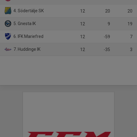
4. Södertälje SK
12
20
20
5. Gnesta IK
12
9
19
6. IFK Mariefred
12
-59
7
7. Huddinge IK
12
-35
3