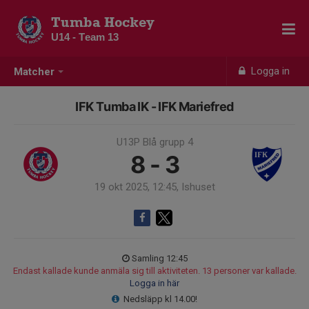
Tumba Hockey
U14 - Team 13
Logga in
Matcher
IFK Tumba IK - IFK Mariefred
U13P Blå grupp 4
8 - 3
19 okt 2025, 12:45, Ishuset
Samling 12:45
Endast kallade kunde anmäla sig till aktiviteten. 13 personer var kallade.
Logga in här
Nedsläpp kl 14.00!