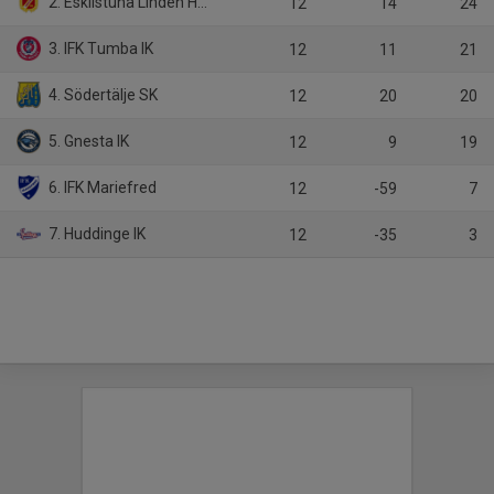
2. Eskilstuna Linden Hockey
12
14
24
3. IFK Tumba IK
12
11
21
4. Södertälje SK
12
20
20
5. Gnesta IK
12
9
19
6. IFK Mariefred
12
-59
7
7. Huddinge IK
12
-35
3