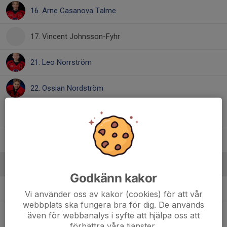
16. Arne Casanova Talme
17. Vincent Johnsson-Fyhr
21. Leo Norrström
22. Ossian Nordström
25. Kevin Arvidsson
, U15 - Team 12
30. Alexander Karlström
Ledare
Godkänn kakor
Axel Mattisson
Materialare
Vi använder oss av kakor (cookies) för att vår
webbplats ska fungera bra för dig. De används
även för webbanalys i syfte att hjälpa oss att
Kristoffer Jyvälä
Tränare
förbättra våra tjänster.