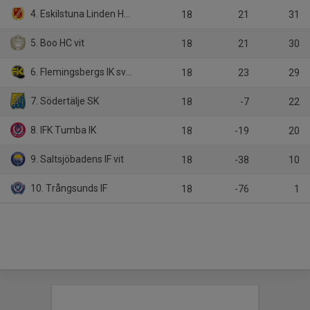
4. Eskilstuna Linden Hockey
18
21
31
5. Boo HC vit
18
21
30
6. Flemingsbergs IK svart
18
23
29
7. Södertälje SK
18
-7
22
8. IFK Tumba IK
18
-19
20
9. Saltsjöbadens IF vit
18
-38
10
10. Trångsunds IF
18
-76
1