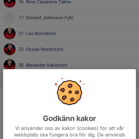
16. Arne Casanova Talme
17. Vincent Johnsson-Fyhr
21. Leo Norrström
22. Ossian Nordström
30. Alexander Karlström
Ledare
Axel Mattisson
Materialare
Kristoffer Jyvälä
Tränare
Godkänn kakor
Marie Karlström
Lagledare
Vi använder oss av kakor (cookies) för att vår
webbplats ska fungera bra för dig. De används