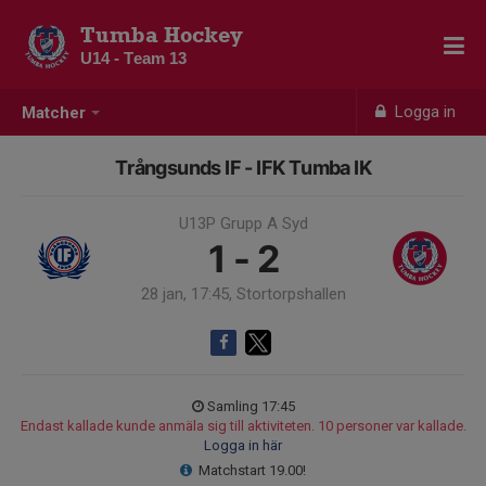
Tumba Hockey
U14 - Team 13
Logga in
Matcher
Trångsunds IF - IFK Tumba IK
U13P Grupp A Syd
1 - 2
28 jan, 17:45, Stortorpshallen
Samling 17:45
Endast kallade kunde anmäla sig till aktiviteten. 10 personer var kallade.
Logga in här
Matchstart 19.00!