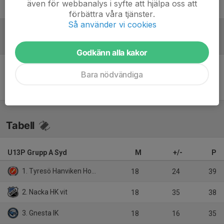
även för webbanalys i syfte att hjälpa oss att
Olle Holmquist
Materialare
förbättra våra tjänster.
Så använder vi cookies
Referat
Godkänn alla kakor
Bara nödvändiga
Inget referat skrivet
Tabell
U13P Grupp A Syd
M
+/-
P
1. Tyresö Hanviken Hockey röd
18
24
39
2. Nacka HK vit
18
35
38
3. Gnesta IK
18
16
35