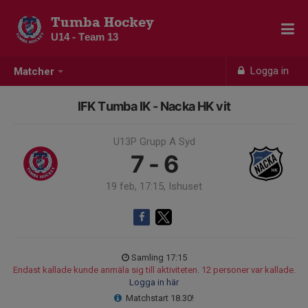
Tumba Hockey
U14 - Team 13
Logga in
Matcher
IFK Tumba IK - Nacka HK vit
U13P Grupp A Syd
7 - 6
19 feb, 17:15, Ishuset
Samling 17:15
Endast kallade kunde anmäla sig till aktiviteten. 12 personer var kallade.
Logga in här
Matchstart 18.30!