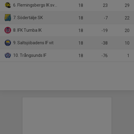
6. Flemingsbergs IK svart
18
23
29
7. Södertälje SK
18
-7
22
8. IFK Tumba IK
18
-19
20
9. Saltsjöbadens IF vit
18
-38
10
10. Trångsunds IF
18
-76
1