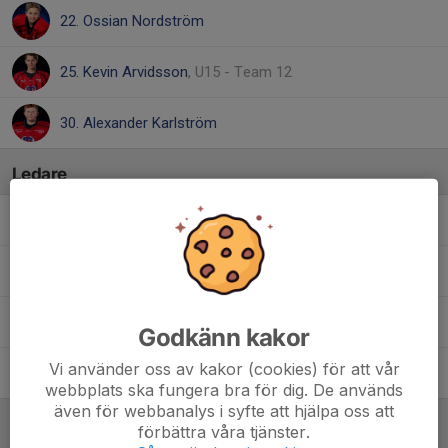
22. Ossian Nordström
25. Kevin Arvidsson
, U15 - Team 12
30. Alexander Karlström
Ledare
Axel Mattisson
Materialare
Kristoffer Jyvälä
Tränare
Marie Karlström
Lagledare
Godkänn kakor
Vi använder oss av kakor (cookies) för att vår
Olle Holmquist
Materialare
webbplats ska fungera bra för dig. De används
även för webbanalys i syfte att hjälpa oss att
förbättra våra tjänster.