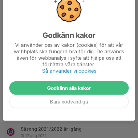
Seriespelspremiär i helgen
12 okt 2023
Tumba Hockey Vårcup 2023
Godkänn kakor
24 apr 2023
Vi använder oss av kakor (cookies) för att vår
Tumba Hockey Vårcup 2023
webbplats ska fungera bra för dig. De används
17 apr 2023
även för webbanalys i syfte att hjälpa oss att
förbättra våra tjänster.
Nu börjar träningarna igen!
Så använder vi cookies
11 aug 2022
Godkänn alla kakor
Hockeyskoj 3 april
27 mar 2022
Bara nödvändiga
Seriespel startar 16 oktober
4 okt 2021
Säsong 2021/2022 är igång
17 aug 2021