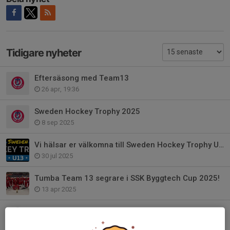
Tidigare nyheter
Eftersäsong med Team13
26 apr, 19:36
Sweden Hockey Trophy 2025
8 sep 2025
Vi hälsar er välkomna till Sweden Hockey Trophy U13, 2025!
30 jul 2025
Tumba Team 13 segrare i SSK Byggtech Cup 2025!
13 apr 2025
Cuper under våren
5 apr 2024