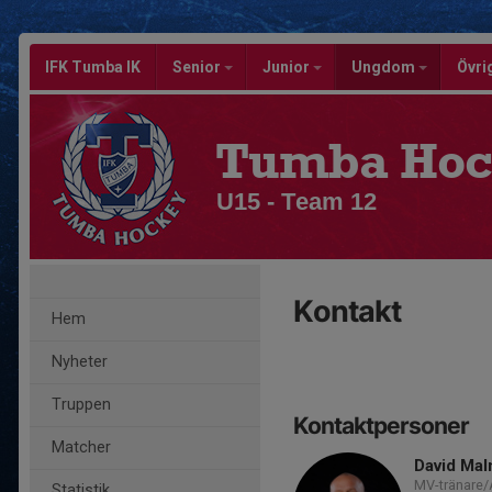
IFK Tumba IK
Senior
Junior
Ungdom
Övri
Tumba Hoc
U15 - Team 12
Kontakt
Hem
Nyheter
Truppen
Kontaktpersoner
Matcher
David Ma
MV-tränare
Statistik