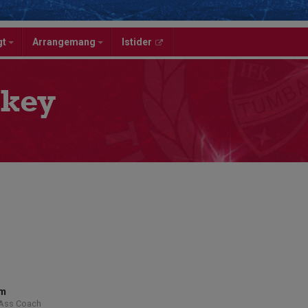
gt
Arrangemang
Istider
key
lm
/Ass Coach