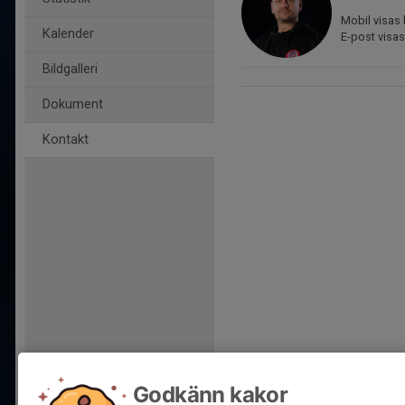
Mobil visas 
Kalender
E-post visas
Bildgalleri
Dokument
Kontakt
Godkänn kakor