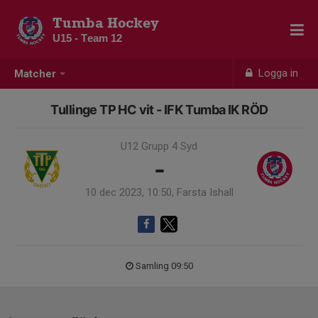
Tumba Hockey
U15 - Team 12
Logga in
Matcher
Tullinge TP HC vit - IFK Tumba IK RÖD
U12 Grupp 4 Syd
-
10 dec 2023, 10:50, Farsta Ishall
Samling 09:50