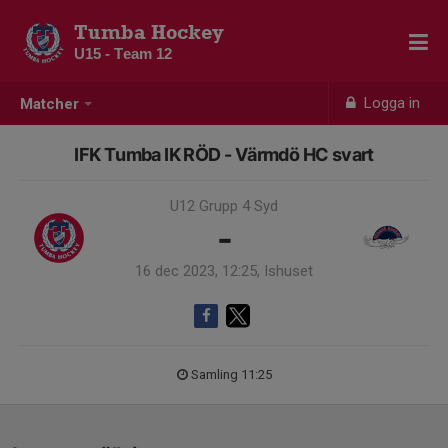
Tumba Hockey
U15 - Team 12
Logga in
Matcher
IFK Tumba IK RÖD - Värmdö HC svart
U12 Grupp 4 Syd
-
16 dec 2023, 12:25, Ishuset
Samling 11:25