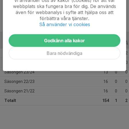
Vi använder oss av kakor (cookies) för att vår
Ålder
14 år
webbplats ska fungera bra för dig. De används
även för webbanalys i syfte att hjälpa oss att
förbättra våra tjänster.
Så använder vi cookies
Godkänn alla kakor
ALLA SERIER
ALLA ÅR
Bara nödvändiga
Säsongen 25/26
70
1
2
Säsongen 24/25
39
0
0
Säsongen 23/24
13
0
0
Säsongen 22/23
16
0
0
Säsongen 21/22
16
0
0
Totalt
154
1
2