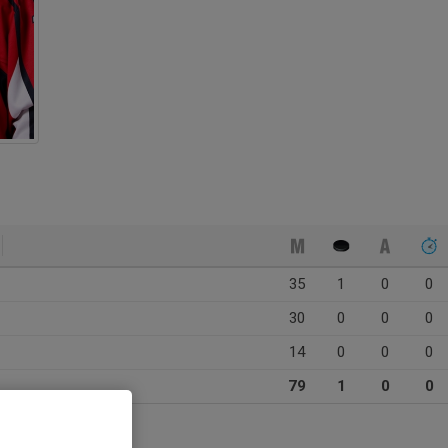
35
1
0
0
30
0
0
0
14
0
0
0
79
1
0
0