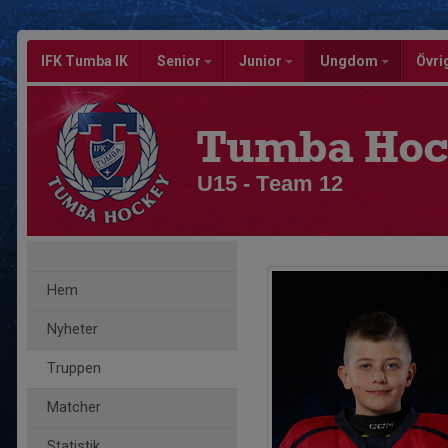
IFK Tumba IK
Senior
Junior
Ungdom
Övri
Tumba Hoc
U15 - Team 12
Hem
Nyheter
Truppen
Matcher
Statistik