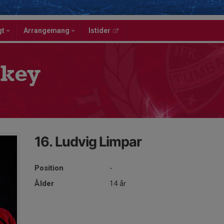
gt
Arrangemang
Istider
key
16. Ludvig Limpar
Position
-
Ålder
14 år