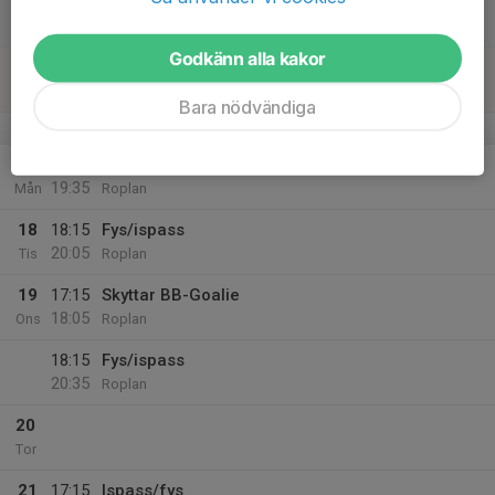
15
16:15
Fys/ispass
18:05
Lör
Roplan
Godkänn alla kakor
16
12:00
Fys/ispass
14:20
Sön
Ishuset
Bara nödvändiga
v.8
17
17:15
Fys/ispass
19:35
Mån
Roplan
18
18:15
Fys/ispass
20:05
Tis
Roplan
19
17:15
Skyttar BB-Goalie
18:05
Ons
Roplan
18:15
Fys/ispass
20:35
Roplan
20
Tor
21
17:15
Ispass/fys