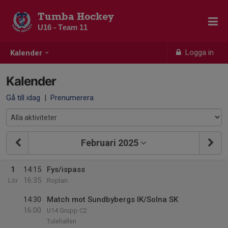
Tumba Hockey
U16 - Team 11
Logga in
Kalender
Kalender
Gå till idag
|
Prenumerera
Februari 2025
1
14:15
Fys/ispass
16:35
Lör
Roplan
14:30
Match mot Sundbybergs IK/Solna SK
16:00
U14 Grupp C2
Tulehallen