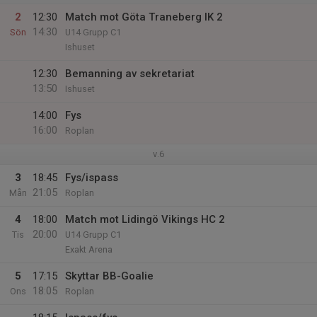
2
12:30
Match mot Göta Traneberg IK 2
14:30
Sön
U14 Grupp C1
Ishuset
12:30
Bemanning av sekretariat
13:50
Ishuset
14:00
Fys
16:00
Roplan
v.6
3
18:45
Fys/ispass
21:05
Mån
Roplan
4
18:00
Match mot Lidingö Vikings HC 2
20:00
Tis
U14 Grupp C1
Exakt Arena
5
17:15
Skyttar BB-Goalie
18:05
Ons
Roplan