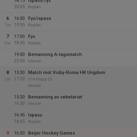
18:15
Ispass/fys
20:05
Roplan
6
16:00
Fys/ispass
19:35
Tor
Roplan
7
17:00
Fys
18:30
Fre
Roplan
19:00
Bemanning A-lagsmatch
22:00
Ishuset
8
15:30
Match mot Visby-Roma HK Ungdom
17:30
Lör
U14 Grupp C2
Ishuset
15:30
Bemanning av seketariat
16:50
Ishuset
16:45
Ispass
18:05
Roplan
9
16:00
Beijer Hockey Games