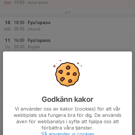
19:00
Sön
Avicii arena
v.7
10
18:30
Fys/ispass
20:50
Mån
Ishuset
11
16:00
Fys/ispass
20:35
Tis
Roplan
12
17:15
Skyttar BB-Goalie
18:05
Ons
Roplan
18:15
Fys/ispass
20:35
Roplan
13
16:00
Fys/ispass
Godkänn kakor
19:35
Tor
Roplan
Vi använder oss av kakor (cookies) för att vår
14
20:00
Match mot Spånga IS IK 1
webbplats ska fungera bra för dig. De används
22:00
Fre
U14 Grupp C2
även för webbanalys i syfte att hjälpa oss att
Stricct Travel Arena
förbättra våra tjänster.
Så använder vi cookies