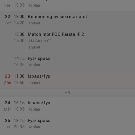
19:35
Fre
Roplan
22
13:00
Bemanning av sekretariatet
14:20
Lör
Ishuset
13:00
Match mot FOC Farsta IF 2
15:00
U14 Grupp C2
Ishuset
14:15
Fys/ispass
16:35
Roplan
23
11:30
Ispass/fys
13:50
Sön
Ishuset
v.9
24
16:15
Ispass/fys
18:05
Mån
Roplan
25
18:15
Fys/ispass
20:35
Tis
Roplan