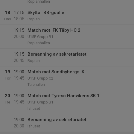
Roplanhallen
18
17:15
Skyttar BB-goalie
18:05
Ons
Roplan
19:15
Match mot IFK Täby HC 2
20:00
U15P Grupp B1
Roplanhallen
19:15
Bemanning av sekretariatet
20:45
Roplan
19
19:00
Match mot Sundbybergs IK
19:45
Tor
U15P Grupp C2
Tulehallen
20
19:00
Match mot Tyresö Hanvikens SK 1
19:45
Fre
U15P Grupp B1
Ishuset
19:00
Bemanning av sekretariatet
20:30
Ishuset