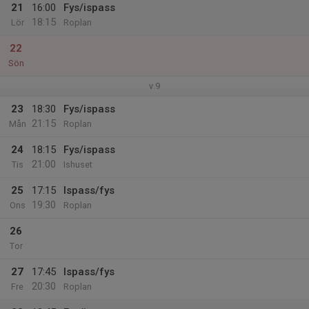
21
16:00
Fys/ispass
18:15
Lör
Roplan
22
Sön
v.9
23
18:30
Fys/ispass
21:15
Mån
Roplan
24
18:15
Fys/ispass
21:00
Tis
Ishuset
25
17:15
Ispass/fys
19:30
Ons
Roplan
26
Tor
27
17:45
Ispass/fys
20:30
Fre
Roplan