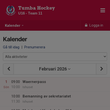
Tumba Hockey
U16 - Team 11
Logga in
Kalender
Kalender
Gå till idag
|
Prenumerera
Februari 2026
1
09:00
Waernerpass
10:00
Sön
Ishuset
10:00
Bemanning av sekretariatet
11:30
Ishuset