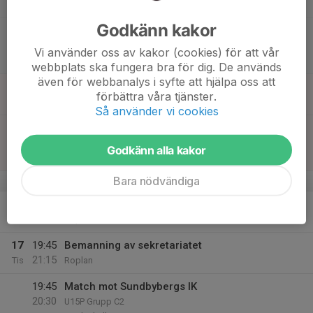
13:30
Lör
Ishuset
Godkänn kakor
15:00
Match mot Värmdö HC 1
15:45
U15P Grupp B1
Vi använder oss av kakor (cookies) för att vår
Ekhallen
webbplats ska fungera bra för dig. De används
även för webbanalys i syfte att hjälpa oss att
15
09:00
Waernerpass
förbättra våra tjänster.
10:30
Sön
Ishuset
Så använder vi cookies
12:00
Match mot Nynäshamns IF HC
12:45
U15P Grupp C2
Godkänn alla kakor
HLL Arena
Bara nödvändiga
v.8
16
16:45
Ispass/fys
19:30
Mån
Roplan
17
19:45
Bemanning av sekretariatet
21:15
Tis
Roplan
19:45
Match mot Sundbybergs IK
20:30
U15P Grupp C2