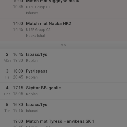
10:00
Match mot Viggbyholms IK 1
10:45
U15P Grupp B1
Ishuset
14:00
Match mot Nacka HK2
14:45
U15P Grupp C2
Nacka Ishall
v.6
2
16:45
Ispass/fys
19:30
Mån
Roplan
3
18:00
Fys/ispass
20:45
Tis
Roplan
4
17:15
Skyttar BB-goalie
18:05
Ons
Roplan
5
16:30
Ispass/fys
19:15
Tor
Ishuset
19:00
Match mot Tyresö Hanvikens SK 1