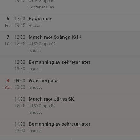
19:45
U15P Grupp B1
Fontanahallen
6
17:00
Fys/ispass
19:45
Fre
Roplan
7
12:00
Match mot Spånga IS IK
12:45
Lör
U15P Grupp C2
Ishuset
12:00
Bemanning av sekretariatet
13:30
Ishuset
8
09:00
Waernerpass
10:00
Sön
Ishuset
11:30
Match mot Järna SK
12:15
U15P Grupp B1
Ishuset
11:30
Bemanning av sekretariatet
13:00
Ishuset