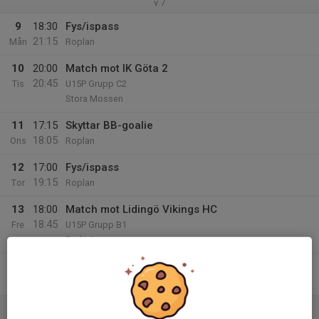
v.7
9
18:30
Fys/ispass
21:15
Mån
Roplan
10
20:00
Match mot IK Göta 2
20:45
Tis
U15P Grupp C2
Stora Mossen
11
17:15
Skyttar BB-goalie
18:05
Ons
Roplan
12
17:00
Fys/ispass
19:15
Tor
Roplan
13
18:00
Match mot Lidingö Vikings HC
18:45
Fre
U15P Grupp B1
Exakt Arena
18:15
Ispass
19:15
Roplan
14
10:45
Fys/ispass