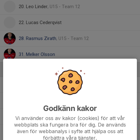
20. Leo Linder
, U15 - Team 12
22. Lucas Cederqvist
28. Rasmus Zirath
, U15 - Team 12
31. Melker Olsson
Ledare
Helena Bullock
Sekretariatansvarig
Niclas Cederqvist
Lagledare
Godkänn kakor
Niklas Lundin
Materialare
Vi använder oss av kakor (cookies) för att vår
webbplats ska fungera bra för dig. De används
även för webbanalys i syfte att hjälpa oss att
Alexander Nordvall
Huvudtränare
förbättra våra tjänster.