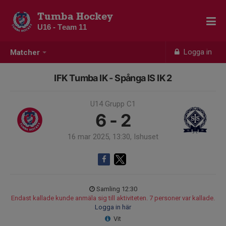
Tumba Hockey
U16 - Team 11
Logga in
Matcher
IFK Tumba IK - Spånga IS IK 2
U14 Grupp C1
6 - 2
16 mar 2025, 13:30, Ishuset
Samling 12:30
Endast kallade kunde anmäla sig till aktiviteten. 7 personer var kallade.
Logga in här
Vit