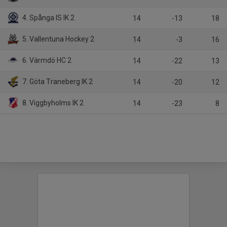
4. Spånga IS IK 2
14
-13
18
5. Vallentuna Hockey 2
14
-3
16
6. Värmdö HC 2
14
-22
13
7. Göta Traneberg IK 2
14
-20
12
8. Viggbyholms IK 2
14
-23
8