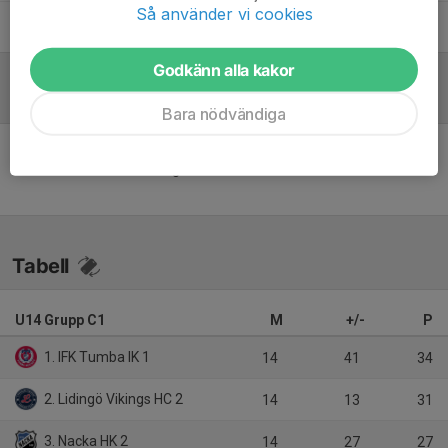
Så använder vi cookies
Anders Sjöberg
Ass materialare
Godkänn alla kakor
Referat
Bara nödvändiga
Inget referat skrivet
Tabell
U14 Grupp C1
M
+/-
P
1. IFK Tumba IK 1
14
41
34
2. Lidingö Vikings HC 2
14
13
31
3. Nacka HK 2
14
27
27