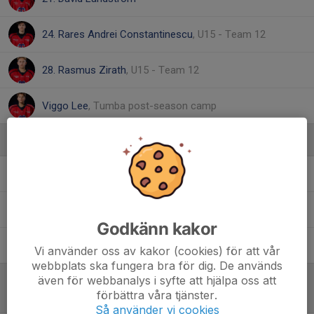
24. Rares Andrei Constantinescu
, U15 - Team 12
28. Rasmus Zirath
, U15 - Team 12
Viggo Lee
, Tumba post-season camp
Ledare
Niklas Lundin
Materialare
Alexander Nordvall
Huvudtränare
Godkänn kakor
Anders Sjöberg
Ass materialare
Vi använder oss av kakor (cookies) för att vår
webbplats ska fungera bra för dig. De används
även för webbanalys i syfte att hjälpa oss att
förbättra våra tjänster.
Referat
Så använder vi cookies