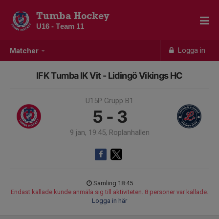
Tumba Hockey
U16 - Team 11
Logga in
Matcher
IFK Tumba IK Vit - Lidingö Vikings HC
U15P Grupp B1
5 - 3
9 jan, 19:45, Roplanhallen
Samling 18:45
Endast kallade kunde anmäla sig till aktiviteten. 8 personer var kallade.
Logga in här