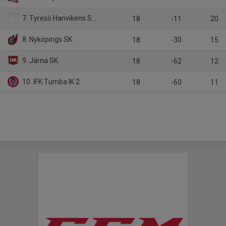
7. Tyresö Hanvikens SK 1
18
-11
20
8. Nyköpings SK
18
-30
15
9. Järna SK
18
-62
12
10. IFK Tumba IK 2
18
-60
11