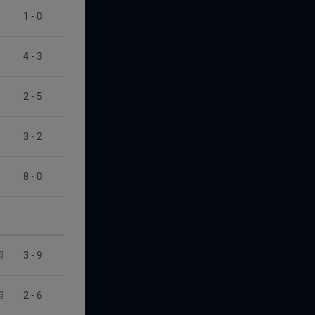
1
-
0
4
-
3
2
-
5
3
-
2
8
-
0
3
-
9
2
-
6