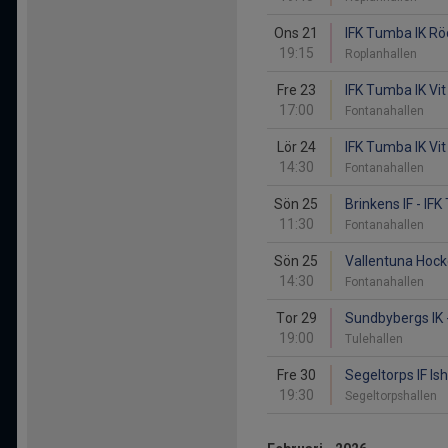
Ons 21
IFK Tumba IK Rö
19:15
Roplanhallen
Fre 23
IFK Tumba IK Vi
17:00
Fontanahallen
Lör 24
IFK Tumba IK Vit
14:30
Fontanahallen
Sön 25
Brinkens IF - IFK
11:30
Fontanahallen
Sön 25
Vallentuna Hocke
14:30
Fontanahallen
Tor 29
Sundbybergs IK 
19:00
Tulehallen
Fre 30
Segeltorps IF Is
19:30
Segeltorpshallen