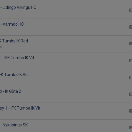
 - Lidingö Vikings HC
t - Värmdö HC 1
FK Tumba IK Röd
na
 - IFK Tumba IK Vit
IFK Tumba IK Vit
 - IK Göta 2
y 1 - IFK Tumba IK Vit
 - Nyköpings SK