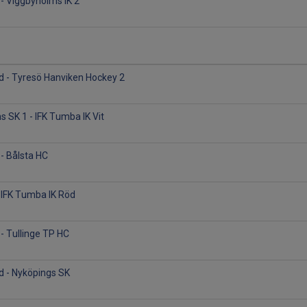
 - Viggbyholms IK 2
d - Tyresö Hanviken Hockey 2
 SK 1 - IFK Tumba IK Vit
 - Bålsta HC
- IFK Tumba IK Röd
 - Tullinge TP HC
d - Nyköpings SK