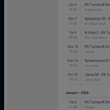
Lör 6
IFK Tumba IK Röd
16:45
Roplanhallen
Sön 7
Nyköpings SK - I
11:00
Kronfågel Ishall
Tis 9
IK Göta 2 - IFK 
20:00
HCL Tech Arena
Ons 10
IFK Tumba IK Vit
19:30
Ishuset
Sön 14
Nynäshamns IF H
12:00
HLL Arena
Fre 19
Järna SK - IFK T
19:10
Järna Ishall
Januari - 2026
Tis 6
IFK Tumba IK Rö
11:30
Ishuset