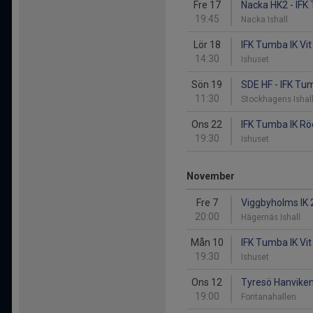
Fre 17
Nacka HK2 - IFK 
19:45
Nacka Ishall
Lör 18
IFK Tumba IK Vi
14:30
Ishuset
Sön 19
SDE HF - IFK Tu
11:30
Stockhagens Ishal
Ons 22
IFK Tumba IK Röd
19:30
Ishuset
November
Fre 7
Viggbyholms IK 2
20:00
Hägernäs Ishall
Mån 10
IFK Tumba IK Vit
19:30
Ishuset
Ons 12
Tyresö Hanviken
19:00
Fontanahallen