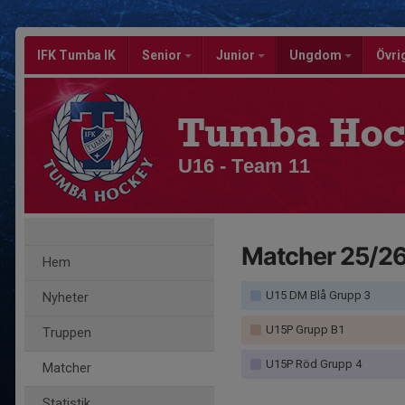
IFK Tumba IK
Senior
Junior
Ungdom
Övri
Tumba Hoc
U16 - Team 11
Matcher 25/2
Hem
U15 DM Blå Grupp 3
Nyheter
U15P Grupp B1
Truppen
U15P Röd Grupp 4
Matcher
Statistik