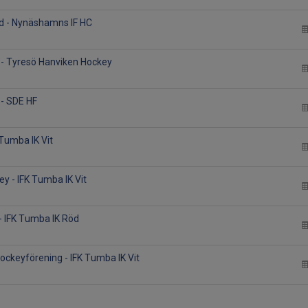
d - Nynäshamns IF HC
t - Tyresö Hanviken Hockey
 - SDE HF
 Tumba IK Vit
y - IFK Tumba IK Vit
- IFK Tumba IK Röd
hockeyförening - IFK Tumba IK Vit