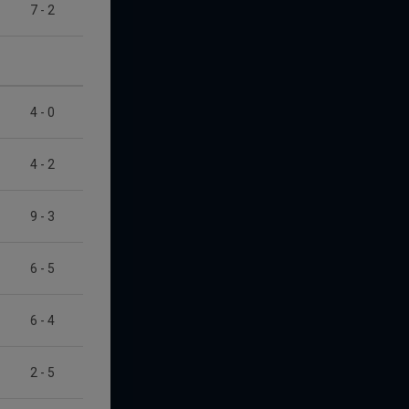
7
-
2
4
-
0
4
-
2
9
-
3
6
-
5
6
-
4
2
-
5