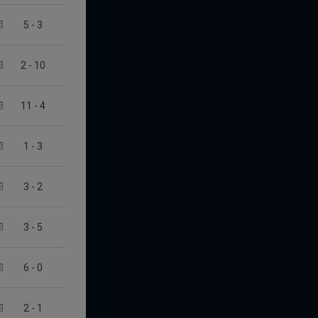
5
-
3
2
-
10
11
-
4
1
-
3
3
-
2
3
-
5
6
-
0
2
-
1