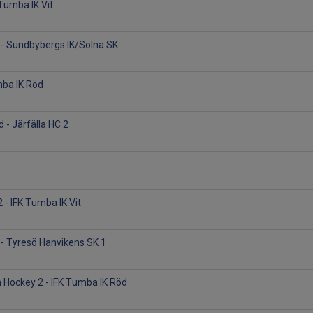
Tumba IK Vit
t - Sundbybergs IK/Solna SK
mba IK Röd
l
 - Järfälla HC 2
 - IFK Tumba IK Vit
 - Tyresö Hanvikens SK 1
 Hockey 2 - IFK Tumba IK Röd