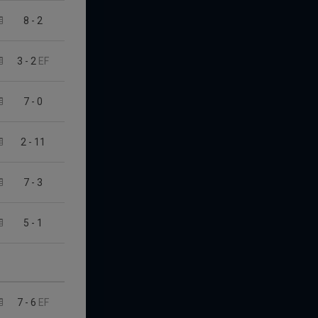
8
-
2
3
-
2
EF
7
-
0
2
-
11
7
-
3
5
-
1
7
-
6
EF