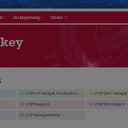
gt
Arrangemang
Istider
key
6
U15P C-D slutspel, Stockholms Ishockeyförbund
U15P DM C-slutspel
U15P Grupp C2
U15P Röd Grupp 3
U15 Träningsmatcher