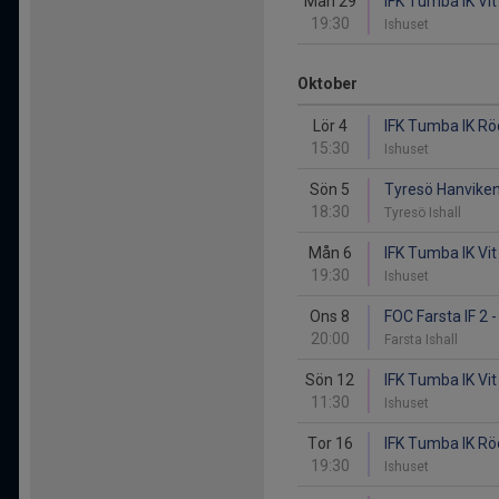
Mån 29
IFK Tumba IK Vit
19:30
Ishuset
Oktober
Lör 4
IFK Tumba IK Rö
15:30
Ishuset
Sön 5
Tyresö Hanvikens
18:30
Tyresö Ishall
Mån 6
IFK Tumba IK Vit
19:30
Ishuset
Ons 8
FOC Farsta IF 2 
20:00
Farsta Ishall
Sön 12
IFK Tumba IK Vit
11:30
Ishuset
Tor 16
IFK Tumba IK Rö
19:30
Ishuset