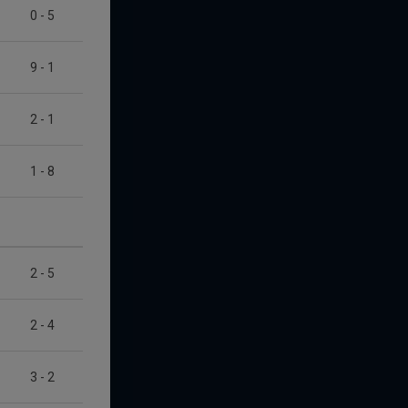
0
-
5
9
-
1
2
-
1
1
-
8
2
-
5
2
-
4
3
-
2