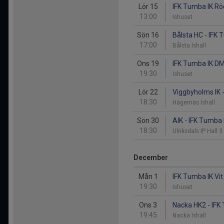
Lör 15
IFK Tumba IK Röd
13:00
Ishuset
Sön 16
Bålsta HC - IFK 
17:00
Bålsta Ishall
Ons 19
IFK Tumba IK DM
19:30
Ishuset
Lör 22
Viggbyholms IK 
18:30
Hägernäs Ishall
Sön 30
AIK - IFK Tumba
18:30
Ulriksdals IP Hall 3
December
Mån 1
IFK Tumba IK Vit
19:30
Ishuset
Ons 3
Nacka HK2 - IFK
19:45
Nacka Ishall