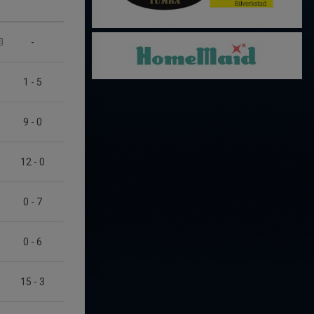
-
1
-
5
9
-
0
12
-
0
0
-
7
0
-
6
15
-
3