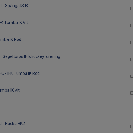
 - Spånga IS IK
FK Tumba IK Vit
Tumba IK Röd
 - Segeltorps IF Ishockeyförening
C - IFK Tumba IK Röd
umba IK Vit
d - Nacka HK2