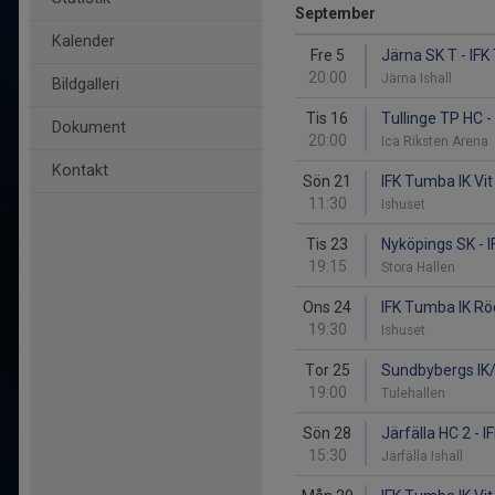
September
Kalender
Fre 5
Järna SK T - IF
20:00
Järna Ishall
Bildgalleri
Tis 16
Tullinge TP HC -
Dokument
20:00
Ica Riksten Arena
Kontakt
Sön 21
IFK Tumba IK Vit
11:30
Ishuset
Tis 23
Nyköpings SK - 
19:15
Stora Hallen
Ons 24
IFK Tumba IK Rö
19:30
Ishuset
Tor 25
Sundbybergs IK/
19:00
Tulehallen
Sön 28
Järfälla HC 2 - 
15:30
Järfälla Ishall