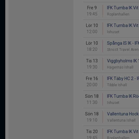
Fre 9
IFK Tumba IK Vit
19:45
Roplanhallen
Lör 10
IFK Tumba IK Vi
12:00
Ishuset
Lör 10
Spånga IS IK - I
18:20
Stricct Travel Are
Tis 13
Viggbyholms IK 1
19:30
Hägernäs Ishall
Fre 16
IFK Täby HC 2 - 
20:00
Tibble Ishall
Sön 18
IFK Tumba IK Röd
11:30
Ishuset
Sön 18
Vallentuna Hocke
19:10
Vallentuna Ishall
Tis 20
IFK Tumba IK Vit
19:45
Roplanhallen