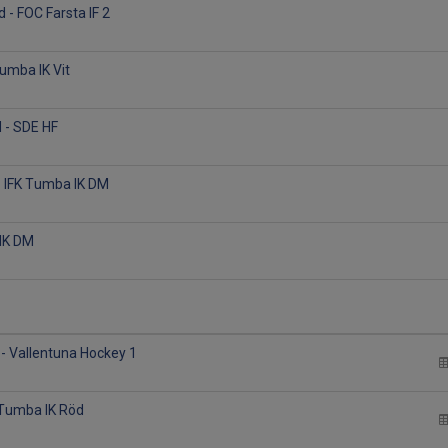
 - FOC Farsta IF 2
Tumba IK Vit
 - SDE HF
- IFK Tumba IK DM
 IK DM
 - Vallentuna Hockey 1
 Tumba IK Röd