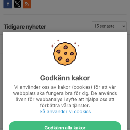
Tidigare nyheter
Oliver Karlström ny Huvudtränare för Tumba U16
2 apr, 15:23
0
Hantverkskväll
24 aug 2022
0
Godkänn kakor
Team 11 skruvar upp !
23 jan 2022
0
Vi använder oss av kakor (cookies) för att vår
webbplats ska fungera bra för dig. De används
Vi fortsätter med med Storm !
även för webbanalys i syfte att hjälpa oss att
3 nov 2021
0
förbättra våra tjänster.
Så använder vi cookies
Långpass med besök från Storm
3 sep 2021
0
Godkänn alla kakor