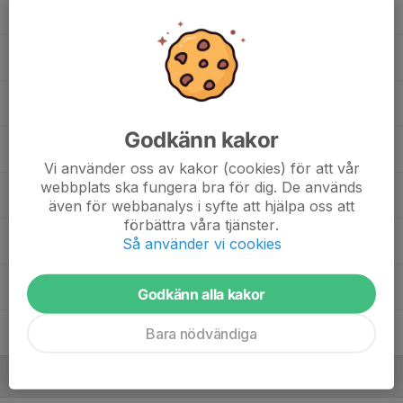
22. Gustav Wormbs
, U18
22. Liam Nord Chennaoui
24. Max Stefansson
Godkänn kakor
25. Erik Diberius
, U18
Vi använder oss av kakor (cookies) för att vår
webbplats ska fungera bra för dig. De används
27. Liam Krig
33
även för webbanalys i syfte att hjälpa oss att
förbättra våra tjänster.
29. Emil Ytterstene
Så använder vi cookies
29. Kristoffer Paulrud
, U18
Godkänn alla kakor
Bara nödvändiga
45. Lucas Ahlholm
, U18
Ledare