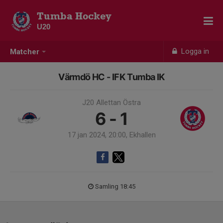
Tumba Hockey
U20
Logga in
Matcher
Värmdö HC - IFK Tumba IK
J20 Allettan Östra
6 - 1
17 jan 2024, 20:00, Ekhallen
Samling 18:45