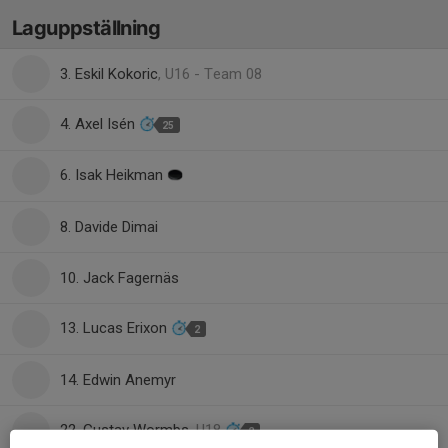
Laguppställning
3. Eskil Kokoric
, U16 - Team 08
4. Axel Isén
25
6. Isak Heikman
8. Davide Dimai
10. Jack Fagernäs
13. Lucas Erixon
2
14. Edwin Anemyr
22. Gustav Wormbs
, U18
2