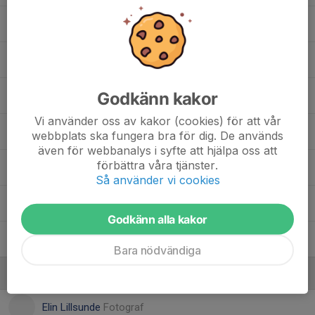
22. Liam Nord Chennaoui
2
24. Max Stefansson
Godkänn kakor
25. Erik Diberius
, U18
Vi använder oss av kakor (cookies) för att vår
27. Liam Krig
webbplats ska fungera bra för dig. De används
även för webbanalys i syfte att hjälpa oss att
förbättra våra tjänster.
35. Jesper Zandrén
, U18
Så använder vi cookies
37. David Geschnabel
, U18
Godkänn alla kakor
45. Lucas Ahlholm
, U18
Bara nödvändiga
Ledare
Elin Lillsunde
Fotograf