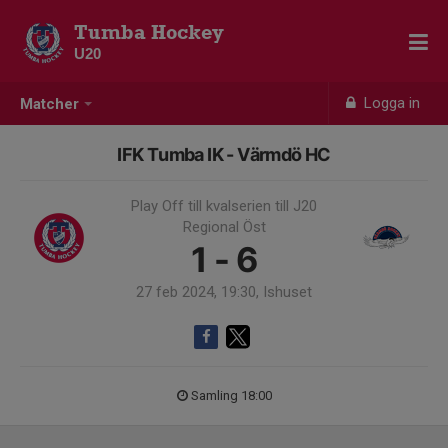
Tumba Hockey
U20
Logga in
Matcher
IFK Tumba IK - Värmdö HC
Play Off till kvalserien till J20
Regional Öst
1 - 6
27 feb 2024, 19:30, Ishuset
Samling 18:00