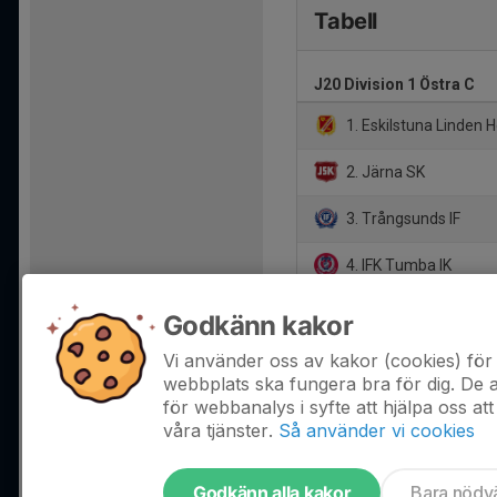
Tabell
J20 Division 1 Östra C
1. Eskilstuna Linden 
2. Järna SK
3. Trångsunds IF
4. IFK Tumba IK
5. Åker/Strängnäs H
Godkänn kakor
6. FOC Farsta IF
Vi använder oss av kakor (cookies) för 
webbplats ska fungera bra för dig. De
för webbanalys i syfte att hjälpa oss att
våra tjänster.
Så använder vi cookies
Godkänn alla kakor
Bara nödv