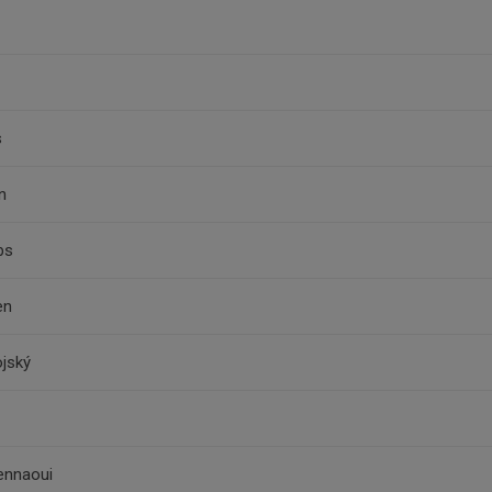
s
n
bs
en
ojský
ennaoui