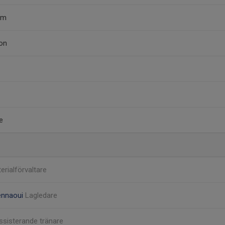
öm
on
e
erialförvaltare
ennaoui
Lagledare
ssisterande tränare