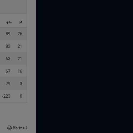
+/-
P
89
26
83
21
63
21
67
16
-79
3
-223
0
Skriv ut