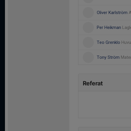
Oliver Karlström
A
Per Heikman
Lagl
Teo Grenklo
Huvu
Tony Ström
Mater
Referat