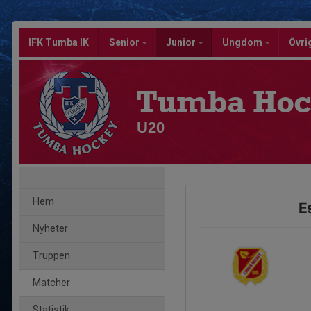
IFK Tumba IK
Senior
Junior
Ungdom
Övri
Tumba Hoc
U20
Hem
E
Nyheter
Truppen
Matcher
Statistik