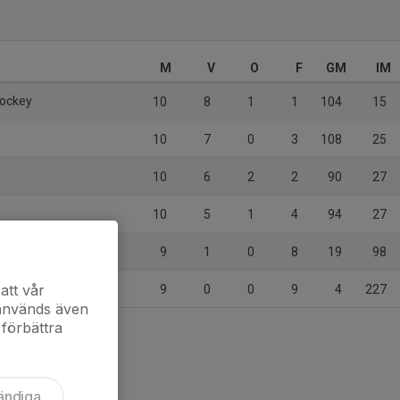
M
V
O
F
GM
IM
Hockey
10
8
1
1
104
15
10
7
0
3
108
25
10
6
2
2
90
27
10
5
1
4
94
27
C
9
1
0
8
19
98
att vår
9
0
0
9
4
227
 används även
 förbättra
ändiga