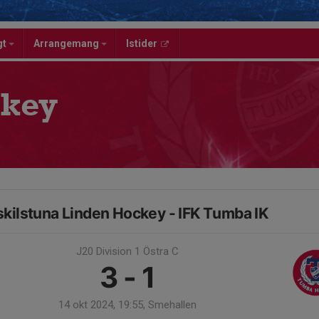
gt
Arrangemang
Istider
key
skilstuna Linden Hockey - IFK Tumba IK
J20 Division 1 Östra C
3 - 1
14 okt 2024, 19:55, Smehallen