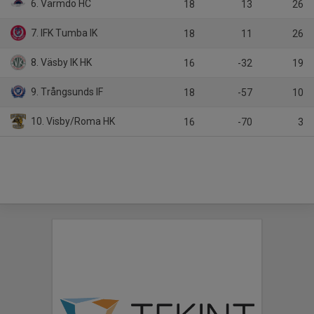
6. Värmdö HC
18
13
26
7. IFK Tumba IK
18
11
26
8. Väsby IK HK
16
-32
19
9. Trångsunds IF
18
-57
10
10. Visby/Roma HK
16
-70
3