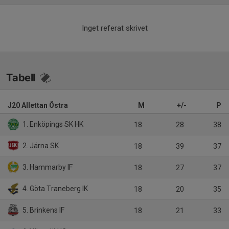
Inget referat skrivet
Tabell
J20 Allettan Östra
M
+/-
P
1. Enköpings SK HK
18
28
38
2. Järna SK
18
39
37
3. Hammarby IF
18
27
37
4. Göta Traneberg IK
18
20
35
5. Brinkens IF
18
21
33