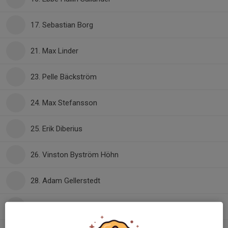
17. Sebastian Borg
21. Max Linder
23. Pelle Bäckström
24. Max Stefansson
25. Erik Diberius
26. Vinston Byström Höhn
28. Adam Gellerstedt
29. Emil Ytterstene