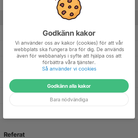
31. Edvin Svahn
Ledare
Godkänn kakor
Andreas Norstedt
Huvudtränare
Vi använder oss av kakor (cookies) för att vår
Björn Pernsell
Materialförvaltare
webbplats ska fungera bra för dig. De används
även för webbanalys i syfte att hjälpa oss att
förbättra våra tjänster.
Johan Lindgren
Assisterande tränare
Så använder vi cookies
Mathias Linder
Lagledare
Godkänn alla kakor
Oliver Karlström
Assisterande Tränare
Bara nödvändiga
Tony Ström
Materialförvaltare
Referat