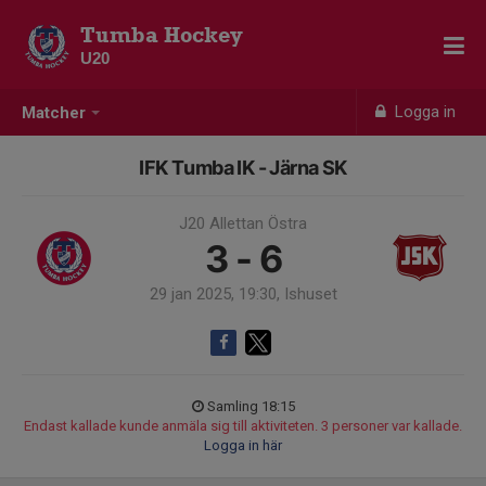
Tumba Hockey
U20
Logga in
Matcher
IFK Tumba IK - Järna SK
J20 Allettan Östra
3 - 6
29 jan 2025, 19:30, Ishuset
Samling 18:15
Endast kallade kunde anmäla sig till aktiviteten. 3 personer var kallade.
Logga in här