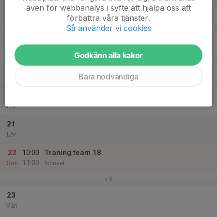
även för webbanalys i syfte att hjälpa oss att
17
förbättra våra tjänster.
Tis
Så använder vi cookies
18
Ons
Godkänn alla kakor
19
16:30
Träning team 18
Bara nödvändiga
17:20
Tor
Ishuset
20
Fre
21
Lör
22
10:00
Träning team 18
11:00
Sön
Ishuset
v.9
23
Mån