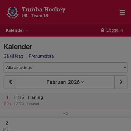
Tumba Hockey
U9 - Team 18
Logga in
Kalender
Kalender
Gå till idag
|
Prenumerera
Februari 2026
1
11:15
Träning
12:15
Sön
Ishuset
v.6
2
Mån