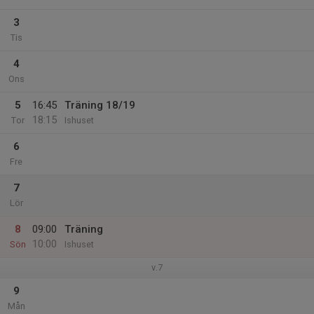
3
Tis
4
Ons
5
16:45
Träning 18/19
18:15
Tor
Ishuset
6
Fre
7
Lör
8
09:00
Träning
10:00
Sön
Ishuset
v.7
9
Mån