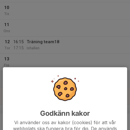
10
Tis
11
Ons
12
16:15
Träning team18
17:15
Tor
Ishallen
13
Fre
14
Lör
15
09:00
Träning team18
10:30
Sön
Ishallen
v.8
Godkänn kakor
16
Vi använder oss av kakor (cookies) för att vår
Mån
webbplats ska fungera bra för dig. De används