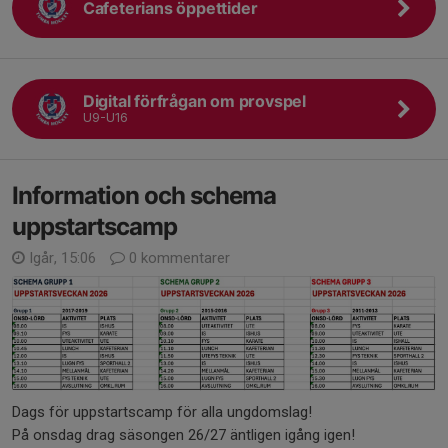
Cafeterians öppettider
Digital förfrågan om provspel
U9-U16
Information och schema
uppstartscamp
Igår, 15:06
0 kommentarer
Dags för uppstartscamp för alla ungdomslag!
På onsdag drag säsongen 26/27 äntligen igång igen!