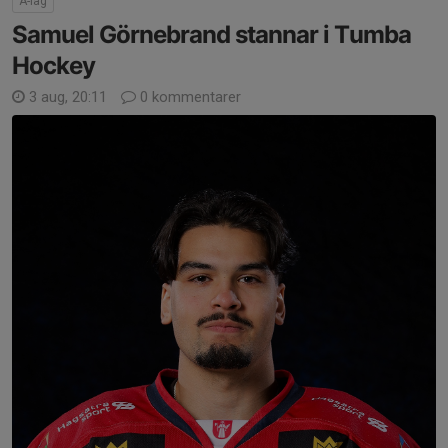
A-lag
Samuel Görnebrand stannar i Tumba
Hockey
3 aug, 20:11
0 kommentarer