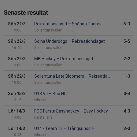
Senaste resultat
Sön 22/3
Rekreationslaget
–
Spånga Padres
5-1
19:00
Sollentunavallen
Sön 22/3
Solna Underdogs
–
Rekreationslaget
5-5
16:40
Sollentunavallen
Sön 22/3
MB Hockey
–
Rekreationslaget
2-2
13:00
Sollentunavallen
Sön 22/3
Sollentuna Late Bloomers
–
Rekreationslaget
1-3
10:00
Sollentunavallen
Sön 15/3
U18 Vit
–
Boo HC
0-4
13:15
Ishuset
Lör 14/3
FOC Farsta Easyhockey
–
Easy Hockey
4-3
14:00
Farsta ishall
Lör 14/3
U14 - Team 13
–
Trångsunds IF
3-3
10:45
Ishuset