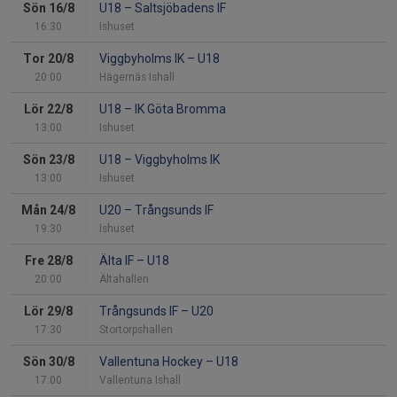
Sön 16/8
U18
–
Saltsjöbadens IF
16:30
Ishuset
Tor 20/8
Viggbyholms IK
–
U18
20:00
Hägernäs Ishall
Lör 22/8
U18
–
IK Göta Bromma
13:00
Ishuset
Sön 23/8
U18
–
Viggbyholms IK
13:00
Ishuset
Mån 24/8
U20
–
Trångsunds IF
19:30
Ishuset
Fre 28/8
Älta IF
–
U18
20:00
Ältahallen
Lör 29/8
Trångsunds IF
–
U20
17:30
Stortorpshallen
Sön 30/8
Vallentuna Hockey
–
U18
17:00
Vallentuna Ishall