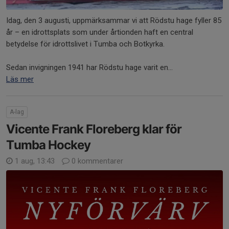
Idag, den 3 augusti, uppmärksammar vi att Rödstu hage fyller 85
år – en idrottsplats som under årtionden haft en central
betydelse för idrottslivet i Tumba och Botkyrka.
Sedan invigningen 1941 har Rödstu hage varit en...
Läs mer
A-lag
Vicente Frank Floreberg klar för
Tumba Hockey
1 aug, 13:43
0 kommentarer