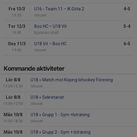
Fre 13/3
U16 - Team 11
–
IK Göta 2
4-5
19:30
Ishuset
Tor 12/3
Boo HC
–
U18 Vit
5-4
19:45
Björknäs Ishall
Ons 11/3
U18 Vit
–
Boo HC
6-5
19:45
Ishuset
Kommande aktiviteter
Lör 8/8
U18
»
Match mot Köping Ishockey Förening
13:00-15:30
Ishuset
Lör 8/8
U18
»
Sekretariat
13:00-15:00
Ishuset
Mån 10/8
U18
»
Grupp 1 - Gym +Isträning
16:00-18:30
Ishuset
Mån 10/8
U18
»
Grupp 2 - Gym + Isträning