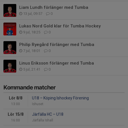
Liam Lundh förlänger med Tumba
13 jul, 09:57
0
Lukas Nord Gold klar för Tumba Hockey
9 jul, 18:25
0
Philip Ryegård förlänger med Tumba
7 jul, 18:01
0
Linus Eriksson förlänger med Tumba
5 jul, 21:41
0
Kommande matcher
Lör 8/8
U18
–
Köping Ishockey Förening
13:00
Ishuset
Lör 15/8
Järfälla HC
–
U18
16:00
Järfälla Ishall