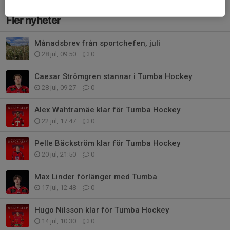
Fler nyheter
Månadsbrev från sportchefen, juli
28 jul, 09:50
0
Caesar Strömgren stannar i Tumba Hockey
28 jul, 09:27
0
Alex Wahtramäe klar för Tumba Hockey
22 jul, 17:47
0
Pelle Bäckström klar för Tumba Hockey
20 jul, 21:50
0
Max Linder förlänger med Tumba
17 jul, 12:48
0
Hugo Nilsson klar för Tumba Hockey
14 jul, 10:30
0