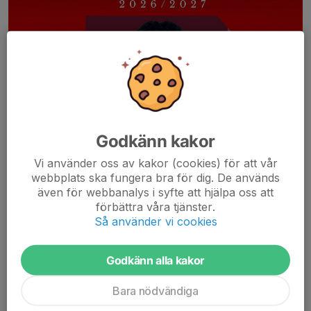
Godkänn kakor
Vi använder oss av kakor (cookies) för att vår
webbplats ska fungera bra för dig. De används
även för webbanalys i syfte att hjälpa oss att
förbättra våra tjänster.
Så använder vi cookies
Det är roligt att kunna presentera nästa nyförvärv, som ju
faktiskt är ett nygammalt ansikte. Vicente Frank Floreberg har
Godkänn alla kakor
valt att skriva på för 1+1 år med oss. Frank kommer närmast
från Viggan, men representerade även...
Bara nödvändiga
Läs mer