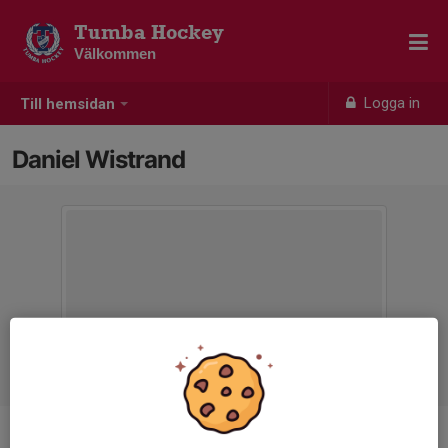
Tumba Hockey
Välkommen
Logga in
Till hemsidan
Daniel Wistrand
Ålder
-