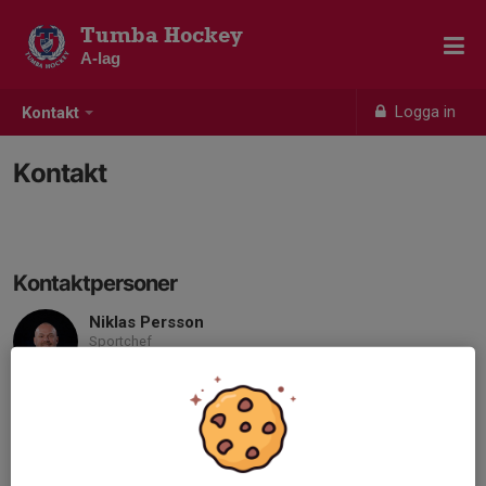
Tumba Hockey
A-lag
Logga in
Kontakt
Kontakt
Kontaktpersoner
Niklas Persson
Sportchef
070-919 00 66
niklas.persson@tumbahockey.se
Christer Carlsson
Lagledare