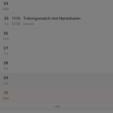
24
Mån
25
19:00
Träningsmatch mot Nynäshamn
22:00
Tis
Ishuset
26
Ons
27
Tor
28
Fre
29
Lör
30
Sön
v.36