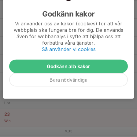
17
Godkänn kakor
Mån
Vi använder oss av kakor (cookies) för att vår
18
webbplats ska fungera bra för dig. De används
Tis
även för webbanalys i syfte att hjälpa oss att
19
förbättra våra tjänster.
Så använder vi cookies
Ons
20
Godkänn alla kakor
Tor
21
Bara nödvändiga
Fre
22
Lör
23
Sön
v.35