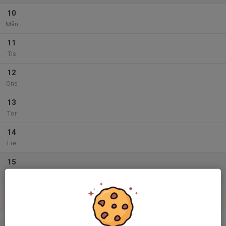
10
Mån
11
Tis
12
Ons
13
Tor
14
Fre
15
Lör
16
Sön
v.34