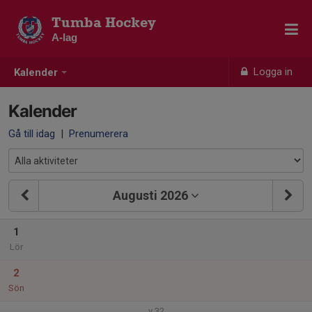
Tumba Hockey
A-lag
Logga in
Kalender
Kalender
Gå till idag
|
Prenumerera
Augusti 2026
1
Lör
2
Sön
v.32