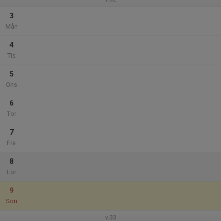
3
Mån
4
Tis
5
Ons
6
Tor
7
Fre
8
Lör
9
Sön
v.33