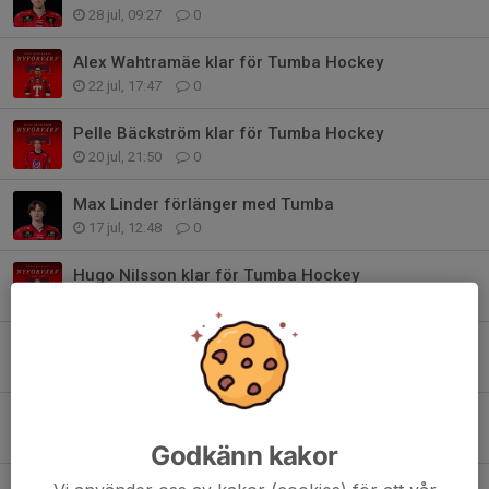
28 jul, 09:27
0
Alex Wahtramäe klar för Tumba Hockey
22 jul, 17:47
0
Pelle Bäckström klar för Tumba Hockey
20 jul, 21:50
0
Max Linder förlänger med Tumba
17 jul, 12:48
0
Hugo Nilsson klar för Tumba Hockey
14 jul, 10:30
0
Liam Lundh förlänger med Tumba
13 jul, 09:57
0
Lukas Nord Gold klar för Tumba Hockey
9 jul, 18:25
0
Godkänn kakor
Philip Ryegård förlänger med Tumba