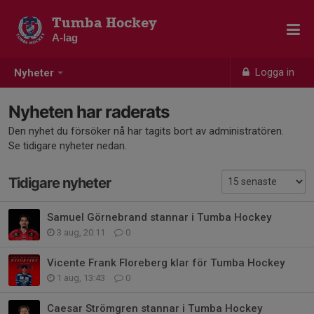
Tumba Hockey
A-lag
Logga in
Nyheter
Nyheten har raderats
Den nyhet du försöker nå har tagits bort av administratören.
Se tidigare nyheter nedan.
Tidigare nyheter
Samuel Görnebrand stannar i Tumba Hockey
3 aug, 20:11
0
Vicente Frank Floreberg klar för Tumba Hockey
1 aug, 13:43
0
Caesar Strömgren stannar i Tumba Hockey