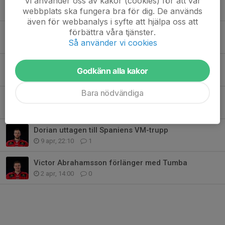
Vi använder oss av kakor (cookies) för att vår
webbplats ska fungera bra för dig. De används
7 jul, 18:01
0
även för webbanalys i syfte att hjälpa oss att
förbättra våra tjänster.
Linus Eriksson förlänger med Tumba
Så använder vi cookies
5 jul, 21:41
0
Alexander Wilhelmsson förlänger med Tumba
Godkänn alla kakor
4 jul, 16:48
0
Bara nödvändiga
Arvid Broman klar för Tumba Hockey
1 maj, 12:49
0
Dorian uttagen till Spaniens VM-trupp
9 apr, 22:10
1
Victor Abrahamsson förlänger med Tumba
2 apr, 14:00
0